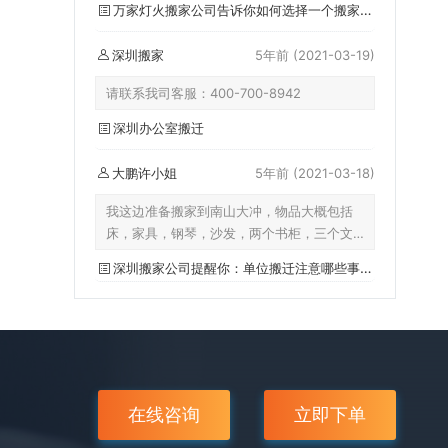
万家灯火搬家公司告诉你如何选择一个搬家公司
深圳搬家
5年前
(2021-03-19)
请联系我司客服：400-700-8942
深圳办公室搬迁
大鹏许小姐
5年前
(2021-03-18)
我这边准备搬家到南山大冲，物品大概包括
床，家具，钢琴，沙发，两个书柜，三个文
件柜，一个茶几，还有打包好的7箱零散物
深圳搬家公司提醒你：单位搬迁注意哪些事项？
品，大概多少钱？
在线咨询
立即下单