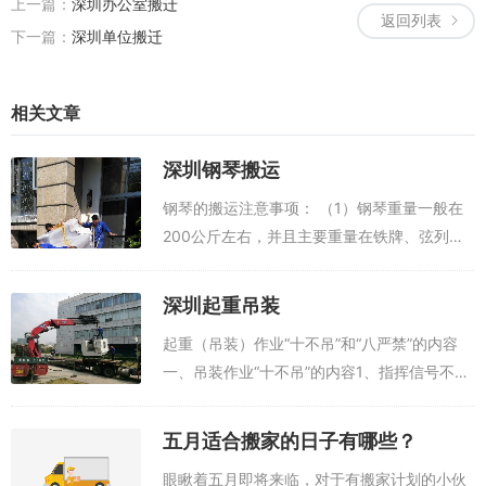
上一篇：
深圳办公室搬迁
返回列表
下一篇：
深圳单位搬迁
相关文章
深圳钢琴搬运
钢琴的搬运注意事项： （1）钢琴重量一般在
200公斤左右，并且主要重量在铁牌、弦列部
位。因此钢琴的重心一般偏后面。所以在搬运
时一定要注意，以防钢琴向后翻倒。（2）在搬
深圳起重吊装
运时，最好不要把钢琴部件...
起重（吊装）作业“十不吊”和“八严禁”的内容
一、吊装作业“十不吊”的内容1、指挥信号不明
不准吊 ；2、斜牵斜拉 不准吊 ；3、被吊物重
量不明或超负荷 不准吊 ；4、散物捆扎不牢或
五月适合搬家的日子有哪些？
物料装放过满 不准吊...
眼瞅着五月即将来临，对于有搬家计划的小伙