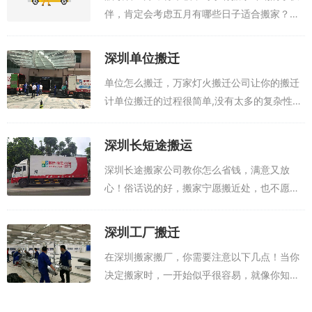
伴，肯定会考虑五月有哪些日子适合搬家？对
于搬家时间如何确定，肯定是要多方面考虑
的，接下来小编从两个方面为大家提供一个参
深圳单位搬迁
考思路。首先就是按自己的空闲时间安排最直
单位怎么搬迁，万家灯火搬迁公司让你的搬迁
接...
计单位搬迁的过程很简单,没有太多的复杂性。
而作为一个单元,需要有一个基本的计划。更好
的规划单位搬迁问题,有三个重要的点。 首先,
深圳长短途搬运
我们需要更好地安排时间...
深圳长途搬家公司教你怎么省钱，满意又放
心！俗话说的好，搬家宁愿搬近处，也不愿搬
远处，搬家如果搬得远一点，那真的很头疼
了，不但耗时耗力，主要还费钱，也不知道那
深圳工厂搬迁
些东西值不值得搬，而且都要自己打包，这
在深圳搬家搬厂，你需要注意以下几点！当你
时，你...
决定搬家时，一开始似乎很容易，就像你知道
没有任何事情可做，但你后来意识到不像你预
期的那样容易。你的时间管理不善可能导致浪