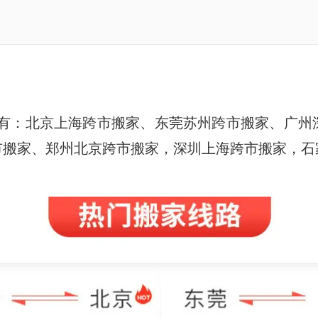
有：北京上海跨市
搬家
、东莞苏州
跨市
搬家
、广州
市
搬家
、郑州北京
跨市
搬家
，深圳上海
跨市
搬家
，石