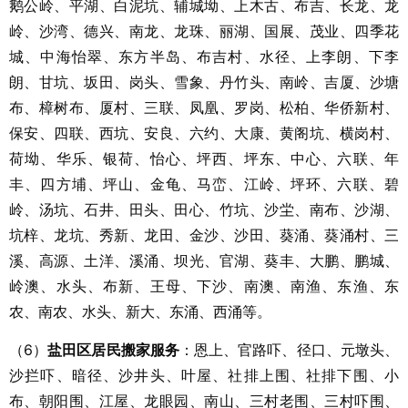
鹅公岭、平湖、白泥坑、辅城坳、上木古、布吉、长龙、龙
岭、沙湾、德兴、南龙、龙珠、丽湖、国展、茂业、四季花
城、中海怡翠、东方半岛、布吉村、水径、上李朗、下李
朗、甘坑、坂田、岗头、雪象、丹竹头、南岭、吉厦、沙塘
布、樟树布、厦村、三联、凤凰、罗岗、松柏、华侨新村、
保安、四联、西坑、安良、六约、大康、黄阁坑、横岗村、
荷坳、华乐、银荷、怡心、坪西、坪东、中心、六联、年
丰、四方埔、坪山、金龟、马峦、江岭、坪环、六联、碧
岭、汤坑、石井、田头、田心、竹坑、沙坣、南布、沙湖、
坑梓、龙坑、秀新、龙田、金沙、沙田、葵涌、葵涌村、三
溪、高源、土洋、溪涌、坝光、官湖、葵丰、大鹏、鹏城、
岭澳、水头、布新、王母、下沙、南澳、南渔、东渔、东
农、南农、水头、新大、东涌、西涌等。
（6）
盐田区居民搬家服务
：恩上、官路吓、径口、元墩头、
沙拦吓、暗径、沙井头、叶屋、社排上围、社排下围、小
布、朝阳围、江屋、龙眼园、南山、三村老围、三村吓围、