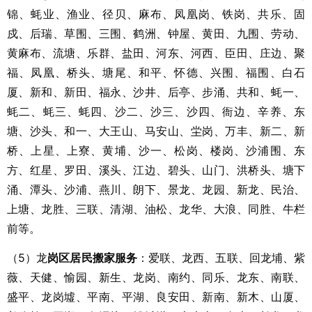
锦、蚝业、渔业、径贝、麻布、凤凰岗、铁岗、共乐、固
戍、后瑞、草围、三围、鹤洲、钟屋、黄田、九围、劳动、
黄麻布、流塘、乐群、盐田、河东、河西、臣田、庄边、聚
福、凤凰、桥头、塘尾、和平、怀德、兴围、福围、白石
厦、新和、新田、福永、沙井、后亭、步涌、共和、蚝一、
蚝二、蚝三、蚝四、沙二、沙三、沙四、衙边、辛养、东
塘、沙头、和一、大王山、马安山、坣岗、万丰、新二、新
桥、上星、上寮、黄埔、沙一、松岗、楼岗、沙浦围、东
方、红星、罗田、溪头、江边、碧头、山门、洪桥头、塘下
涌、潭头、沙浦、燕川、朗下、景龙、龙园、新龙、民治、
上塘、龙胜、三联、清湖、油松、龙华、大浪、同胜、牛栏
前等。
（5）龙
岗区居民搬家服务
：爱联、龙西、五联、回龙埔、紫
薇、天健、愉园、新生、龙岗、南约、同乐、龙东、南联、
盛平、龙岗墟、平南、平湖、良安田、新南、新木、山厦、