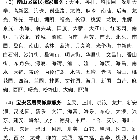
（3）
南山区居民搬家服务：
大冲、粤桂、科技园、深圳大
学、高新区、海珠、创业路、龙城、麻岭、南油、后海、龙
光、珠光、平山、塘朗、福光、长源、桃源、龙联、龙辉、
京光、名海、南头城、田厦、大新、大汪山、红花园、南
联、马家龙、莲城、前海、向南、荔芳、南光、北头、南
园、登良、南山、荔林、荔湾、月亮湾、光华街、中新街、
白石洲、沙河街、星河街、明珠街、华厦街、文昌街、香山
街、东角头、湾厦、海湾、渔一、渔二、海滨、海昌、南
水、大铲、雷岭、内伶仃岛、水湾、五湾、赤湾、沿山、桃
花园、四海、兰园、桂园、文竹园、海月、新围、白芒、麻
磡、西丽、曙光、松坪山、大磡、丽湖
（4）
宝安区居民搬家服务
：宝民、上川、洪浪、龙井、新安
湖、灵芝园、新乐、文汇、海富、海乐、布心、大浪、兴
东、建安、海华、文雅、翻身、甲岸、上合、安乐、海旺、
光明、东周、碧眼、凤凰、圳美、白花、翠湖、迳口、新
羌、西乡、龙珠、柳竹、龙腾、福中福、富华、桃源、利