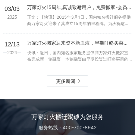
前，主播们热情洋溢地报出“...
万家灯火15周年,真诚致谢用户，免费搬家-会员合伙人计划正式启动
03/03
2025
正文：【快讯】2025年3月1日，国内知名搬迁服务提供
商万家灯火迎来了其成立15周年的里程碑。为庆祝这一
特殊时刻，同时感谢广大用户多年来的支持与信任，万
家灯火正式推出“会员合伙人”计划，以一系列创新权...
万家灯火搬家迎来资本新血液，早期叮咚买菜投资者领投，专业搬家领域竞争力分析
12/13
2024
快讯：近日，国内知名搬家服务提供商万家灯火搬家宣
布完成新一轮融资，本轮融资由早期投资过叮咚买菜的
知名投资人领投。此消息一出，立即在搬家服务行业引
起广泛关注。万家灯火搬家凭借其在专业搬家领域的核
心竞争力...
更多新闻
万家灯火搬迁竭诚为您服务
服务热线：400-700-8942