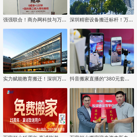
强强联合！商办网科技与万家灯火科技达成战略合作，共筑企业服务新生态
深圳精密设备搬迁标杆！万家灯火圆满完成深圳欣界能源搬迁项目
实力赋能教育搬迁！深圳万家灯火搬迁圆满完成天津大学佐治亚理工深圳学院搬迁项目
抖音搬家直播的“380元套餐”背后，藏着多少搬家人的血泪陷阱？