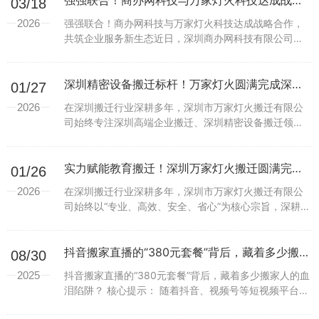
强强联合！商办网科技与万家灯火科技达成战略合作，共筑企业服务新生态
03/18
2026
强强联合！商办网科技与万家灯火科技达成战略合作，
共筑企业服务新生态近日，深圳商办网科技有限公司
（简称“商办网科技”）与万家灯火科技有限公司（简称
“万家灯火科技”）正式开启战略合作。双方将基于“资源
共享...
深圳精密设备搬迁标杆！万家灯火圆满完成深圳欣界能源搬迁项目
01/27
2026
在深圳搬迁行业深耕多年，深圳市万家灯火搬迁有限公
司始终专注深圳高端企业搬迁、深圳精密设备搬迁领
域，以专业高效、安全省心的深圳搬迁服务品质，成为
深圳企事业单位搬迁的优选合作伙伴。近日，万家灯火
搬迁再传捷...
实力赋能教育搬迁！深圳万家灯火搬迁圆满完成天津大学佐治亚理工深圳学院搬迁项目
01/26
2026
在深圳搬迁行业深耕多年，深圳市万家灯火搬迁有限公
司始终以“专业、高效、安全、省心”为核心宗旨，深耕企
事业单位搬迁、高校搬迁、科研机构搬迁等高端搬迁领
域，凭借扎实的深圳搬迁服务实力、完善的搬迁服务体
系和...
抖音搬家直播的“380元套餐”背后，藏着多少搬家人的血泪陷阱？
08/30
2025
抖音搬家直播的“380元套餐”背后，藏着多少搬家人的血
泪陷阱？ 核心提示： 随着抖音、视频号等短视频平台的
火爆，不少搬家公司纷纷转型线上直播招揽生意。镜头