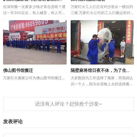
在深圳搬一次家多少钱才算合适呢？通
万家灯火工人们正在对沙发从一楼拉到
过一车300左右，有人喊贵，有人可以
三楼 万家灯火公司的工人们搬运前对物
接受。那么，到底多少钱才算合理？这
品的包装 茶几、沙发的搬运现场 工人
个得从深圳的消费物价及人工说
们对小件物品进行...
起。 深圳搬家公司价格是怎么定
的，搬家费用标准一般多少钱 一般
是...
佛山图书馆搬迁
隔壁麻将馆日夜不休，为了生活不得不找搬家公司！
万家灯火搬家公司为佛山图书馆搬迁...
大多数因为工作选择了搬家，而我就认
识一个人，因为令居晚上太吵选择搬家
的。陈小姐一个人在外租了一个房间和
一个客厅，有厨房和浴室。陈小姐每月
只租500元，觉得它很便宜，性价比很
高，所以就住着。一开始，陈小...
发表评论