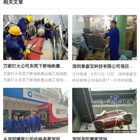
相关文章
万家灯火公司东莞下桥地铁搬运施工
深圳泰森宝科技有限公司项目搬迁完成
万家灯火东莞下桥地铁搬运施工现场图
汪洋报道：4月11日-12日，深圳泰森宝
万家灯火东莞下桥地铁搬运施工现场图
科技有限公司项目用了一天半时间搬迁
万家灯火东莞下桥地铁搬运施工现场图
完成。搬迁物品包括办公桌椅，货架铁
万家灯火东莞下...
架，饮料制作设备，拆装空调电视等，
虽然搬迁两地都是在福田金地工业区，
但是遇到下雨天气，给搬迁...
从深圳搬家公司价格表看深圳搬家行情
深圳居民搬家现场