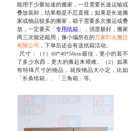
能用于少量短途的搬家，一旦需要长途运输或
叠放装卸，结果都是不忍直视
；如果是
长途
搬
家
或物品较多的搬家
，箱子需要多次搬运
或叠
放
，一定要买「
专用纸箱
」，强度极好，搬家
两
三次能还能用
，
像小编所在的
万家灯火搬迁
有限公司
，下单后还会有送纸箱活动
。
尺寸：
（
1
）
60*40*50cm最佳，更小的装不
·
了多少东西，更大的搬起来艰难。
（
2）
如果
有特殊尺寸的物品，就按物品大小
定
，比如
「长条纸箱」、「
三角箱
」等。