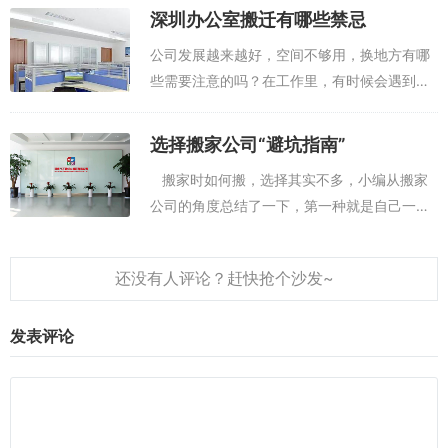
安，幸福美满的，搬家当天家人不可哭哭啼啼
深圳办公室搬迁有哪些禁忌
的，不可乱发脾气，不可打骂小孩...
公司发展越来越好，空间不够用，换地方有哪
些需要注意的吗？在工作里，有时候会遇到一
些变动，由于公司的发展需要搬迁到另外一个
地址，在搬迁的时候，有很多风水是需要注意
选择搬家公司“避坑指南”
的。本期就带你一起去了解一下办公室搬迁
搬家时如何搬，选择其实不多，小编从搬家
有...
公司的角度总结了一下，第一种就是自己一个
人搬，缺点是费时费力，优点是省钱，比较适
合预算不多但时间及体力充足的朋友，如果不
经常锻炼身体的朋...
发表评论