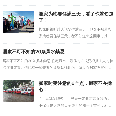
搬家为啥要住满三天，看了你就知道
了！
搬家的都听过人说要住满三天，但又不知道搬
家为啥要住满三天，都不知道怎么回事，其实
也没什么大事，就是涛哥彩头，图个吉利，聚
个人气而已~1.搬家时间尽量在午前。2.不可空
居家不可不知的20条风水禁忌
手入屋。搬家的那一天，第一次走进去...
居家不可不知的20条风水禁忌 住宅风水，最佳的方式要根据主人的特
点度身定造。但也有一些普遍的原则是适用的，就是在居家布置中，
不能犯一些风水上的大忌，否则会住得不舒适，不利， 而且对主人会
有不...
搬家时要注意的6个点，搬家不在操
心！
1、忌乱发脾气 当天一定要高高兴兴的，
不仅仅是大喜的日子更为的图一个吉利，所以
讲究一团和气，这样才能和气生财，平平安