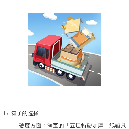
1）箱子
的选择
硬度
方面
：淘宝的「五层特硬加厚」
纸箱只
·