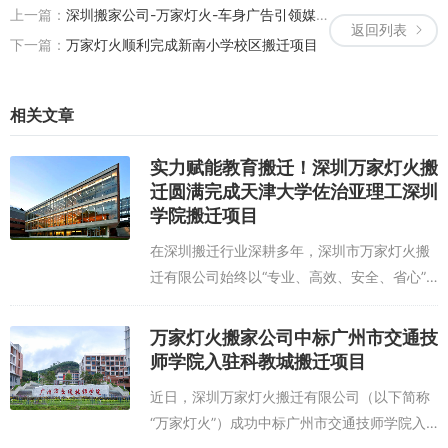
上一篇：
深圳搬家公司-万家灯火-车身广告引领媒体新动向
返回列表
下一篇：
万家灯火顺利完成新南小学校区搬迁项目
相关文章
实力赋能教育搬迁！深圳万家灯火搬
迁圆满完成天津大学佐治亚理工深圳
学院搬迁项目
在深圳搬迁行业深耕多年，深圳市万家灯火搬
迁有限公司始终以“专业、高效、安全、省心”
为核心宗旨，深耕企事业单位搬迁、高校搬
迁、科研机构搬迁等高端搬迁领域，凭借扎实
万家灯火搬家公司中标广州市交通技
的深圳搬迁服务实力、完善的搬迁服务体系
师学院入驻科教城搬迁项目
和...
近日，深圳万家灯火搬迁有限公司（以下简称
“万家灯火”）成功中标广州市交通技师学院入