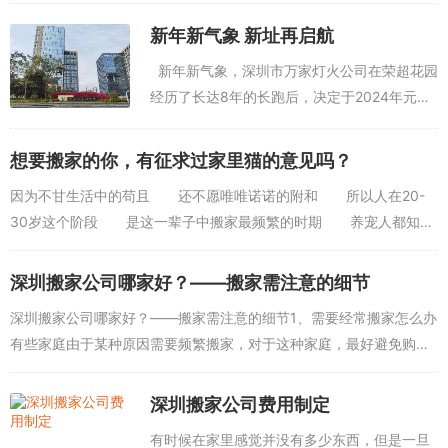
驻科教城搬迁项目（2024年度），再度彰显了
其在搬迁行业的强劲竞争力。该项目标志着万
新年新气象 新址再启航
家灯火在大型教育机构搬迁领域的又一...
新年新气象，深圳市万家灯火公司在荣超花园
经历了长达8年的长跑后，决定于2024年元
旦，在新址重新起航，公司由深圳市龙岗区荣
超花园搬迁至深圳市龙岗区东九创新科技园一
想要搬家的你，有征求过家里猫的意见吗？
期一栋。 &...
因为不甘生活中的苟且 还不愿唯唯诺诺的附和 所以人在20-
30岁这个阶段 是这一辈子中搬家最频繁的时期 养宠人都知
道 当自己独身一人出门闯荡时 是多么自由自在，也毫无后顾
之忧 想闯，那就...
深圳搬家公司哪家好？——搬家需注意的细节
深圳搬家公司哪家好？——搬家需注意的细节1、需要经常搬家怎么办
有些家庭由于某种原因需要频繁搬家，对于这种家庭，最好避免购买
一些大件家具，而是尽量利用房东提供的设备。搬家用过的纸箱子最
好不要扔掉，以备下...
深圳搬家公司费用制定
有时候在家里感觉并没有多少东西，但是一旦