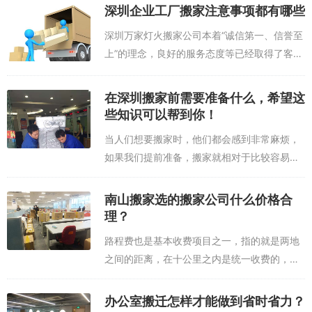
深圳企业工厂搬家注意事项都有哪些
深圳万家灯火搬家公司本着“诚信第一、信誉至
上”的理念，良好的服务态度等已经取得了客户
的高度赏识！也为公司开拓了更广阔的市场。
公司全体上下定会竭尽全力做好本质工作！万
在深圳搬家前需要准备什么，希望这
家灯火深圳搬家公司以最专业的搬家搬厂...
些知识可以帮到你！
当人们想要搬家时，他们都会感到非常麻烦，
如果我们提前准备，搬家就相对于比较容易一
点了。那么，具体的在深圳搬家要准备些什么
呢？我们来与大家简要介绍一下。在要搬冰箱
南山搬家选的搬家公司什么价格合
前一天，冰箱插头拔掉，除霜以除去水，搬
理？
到...
路程费也是基本收费项目之一，指的就是两地
之间的距离，在十公里之内是统一收费的，但
超出这个标准，每增加一公里就要加收费用
了，一般是8元/公里。 楼层费也是现在居
办公室搬迁怎样才能做到省时省力？