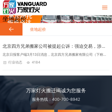
坐地起价
坐地起价
北京四方兄弟搬家公司被提起公诉：强迫交易，涉案超13万
北京日报客户端3月13日消息，北京四方兄弟搬家有限公司（下称四
方兄弟搬家公司）涉嫌强迫交易一案又有新进展。记者从北京市朝阳
行业动态
4184
区检察院获悉，四方兄弟搬家公司，及其法定代表人、实际控制人赵
某强，连带5名车组...
万家灯火搬迁竭诚为您服务
服务热线：400-700-8942