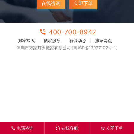
在线咨询
立即下单
400-700-8942
搬家常识
搬家服务
行业动态
搬家网点
深圳市万家灯火搬家有限公司 [粤ICP备17077102号-1]
电话咨询
在线客服
立即下单
󦁁
󦊱
󦞡