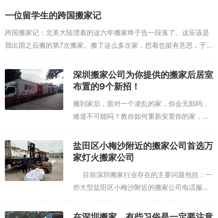
算，想要找一家服务优质，...
一位留学生的跨国搬家记
跨国搬家记：北美大陆漂着的这六年搬家终于告一段落了。这应该是
我出国之后搬的第7次搬家。搬了这么多次家，想着也挺有意思，于是
就写了这一篇日记，记录下我这段还在继续的留学生涯。 第一次
搬家，是我在多伦多...
深圳搬家公司为你提供的搬家后居室
布置的9个新招！
搬到家后，面对一个凌乱的家，你会无助吗，
难道不可能吗？教你如何重新安置你的家，如
果你打电话给深圳搬家公司，你会得到以下内
容： 1、经常在家栽盆青，可以提高品质，也
盐田区小梅沙附近的搬家公司首选万
增加室内绿化，常青盆栽植物是...
家灯火搬家公司
目前深圳搬家行业存在的主要问题包括：一
些大型盐田区小梅沙附近的搬家公司电话服务
人员态度傲慢无礼；接洽谈的搬家公司与实际
搬运的公司不符；未依照正常方式搬运、未依
在深圳搬家，有些习俗是一定要注意