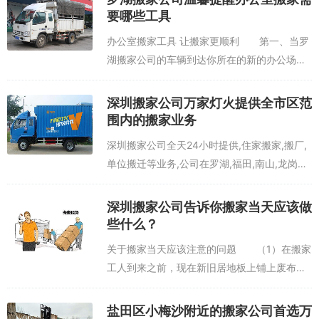
要哪些工具
办公室搬家工具 让搬家更顺利 第一、当罗
湖搬家公司的车辆到达你所在的新的办公场所
时，同样和搬出来的是一样的，也是需要罗湖
搬家人员的搬运和你的指挥，当然，如果更多
深圳搬家公司万家灯火提供全市区范
的是自己人，那就相对于方便多了，在搬家...
围内的搬家业务
深圳搬家公司全天24小时提供,住家搬家,搬厂,
单位搬迁等业务,公司在罗湖,福田,南山,龙岗设
有深圳搬家分店,只要您拨打一个深圳搬家公司
电话,我们可为您就近发车搬家。 搬家公司
深圳搬家公司告诉你搬家当天应该做
用心做好每一步，拥有多年...
些什么？
关于搬家当天应该注意的问题 （1）在搬家
工人到来之前，现在新旧居地板上铺上废布，
以免划伤地板； （2）开始搬运前，最好再
次确认价格是否与先前商定的价格一致；
盐田区小梅沙附近的搬家公司首选万