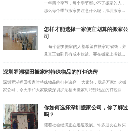
一年四个季节，每个季节都少不了搬家的人，
那么每个季节搬家要注意什么呢，深圳搬家公
司万家灯火就来告诉大家！ 春季：春天里
搬家是最好不过的...
怎样才能选择一家便宜划算的搬家公
司
每个需要搬家的人都希望在搬家时省钱，并
且真正做到具有成本效益。要在搬家上省钱，
您必须首先找到具有一定经验，在购物商场中
享有良好声誉的人，并且有一定的计划团队的
深圳罗湖福田搬家​时特殊物品的打包诀窍
正式搬家公司不...
深圳罗湖福田搬家时特殊物品的打包诀窍 大家好，我是万家灯火搬
家公司，今天来和大家谈谈深圳罗湖福田搬家时特殊物品的打包诀
窍，下面一起来了解下。 花瓶或酒瓶：先放入原有...
你如何选择深圳搬家公司，你了解过
吗？
随着社会经济正在迅速发展。许多朋友在购买