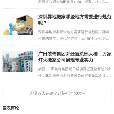
新房后会购买新的家具产品。沙发、床，以及
各种电器产品，同时将面临搬家具的痛苦，将
选择专业搬家公司。面对市场上许多搬家公
深圳异地搬家哪些地方需要进行规范
司，我们在选择时需要多次比较。选择一家大
呢？
型...
深圳异地搬家哪些地方需要进行规范呢？随着
科技的发展，时代的进步，我们的住房和办公
条件都得到了高速的发展和进步，对我们的生
活方面有了很大的改善，由此对搬家的需求也
广田装饰集团乔迁新总部大楼，万家
越来越大，带动了深圳搬家公司的生意火
灯火搬家公司展现专业实力
爆，...
摘要 广田装饰集团近日成功乔迁至全新总部大
楼，此次搬迁由深圳搬家公司行业领军企业—
万家灯火搬家公司全程承接。本次搬迁不仅展
现了广田装饰集团的发展实力，同时也对万家
灯火搬家公司承接上市公司总...
发表评论